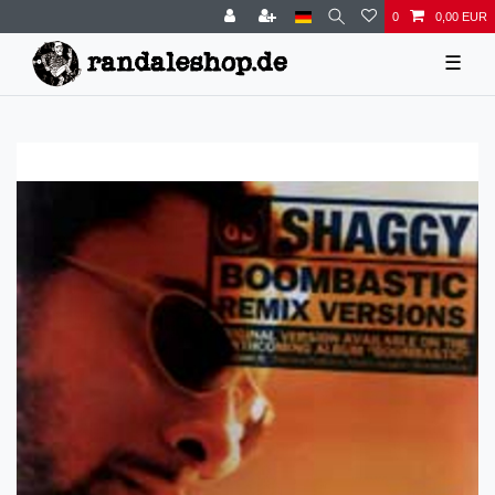
0
0,00 EUR
☰