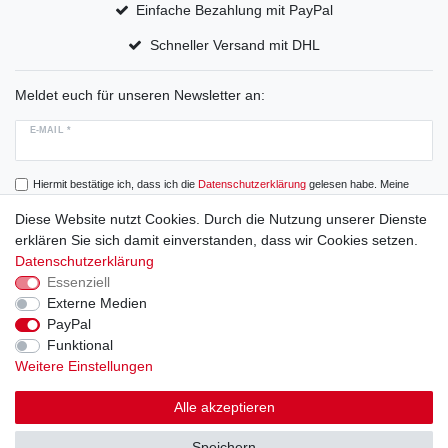
Einfache Bezahlung mit PayPal
Schneller Versand mit DHL
Meldet euch für unseren Newsletter an:
E-MAIL *
Hiermit bestätige ich, dass ich die
Daten­schutz­erklärung
gelesen habe. Meine
Einwilligung kann ich jederzeit widerrufen.
Diese Website nutzt Cookies. Durch die Nutzung unserer Dienste
erklären Sie sich damit einverstanden, dass wir Cookies setzen.
Abonnieren
Datenschutzerklärung
Essenziell
Externe Medien
PayPal
Widerrufs­recht
Widerrufs­formular
Impressum
Funktional
Weitere Einstellungen
Daten­schutz­erklärung
AGB
Alle akzeptieren
Speichern