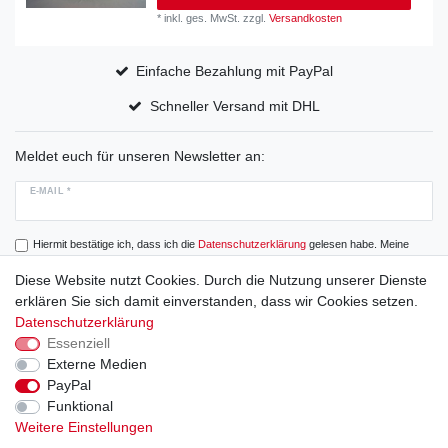
*
inkl. ges. MwSt.
zzgl.
Versandkosten
Einfache Bezahlung mit PayPal
Schneller Versand mit DHL
Meldet euch für unseren Newsletter an:
E-MAIL *
Hiermit bestätige ich, dass ich die
Daten­schutz­erklärung
gelesen habe. Meine
Einwilligung kann ich jederzeit widerrufen.
Diese Website nutzt Cookies. Durch die Nutzung unserer Dienste
erklären Sie sich damit einverstanden, dass wir Cookies setzen.
Abonnieren
Datenschutzerklärung
Essenziell
Externe Medien
PayPal
Widerrufs­recht
Widerrufs­formular
Impressum
Funktional
Weitere Einstellungen