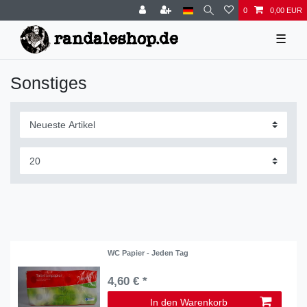
0
0,00 EUR
☰
Sonstiges
WC Papier - Jeden Tag
4,60 € *
In den Warenkorb