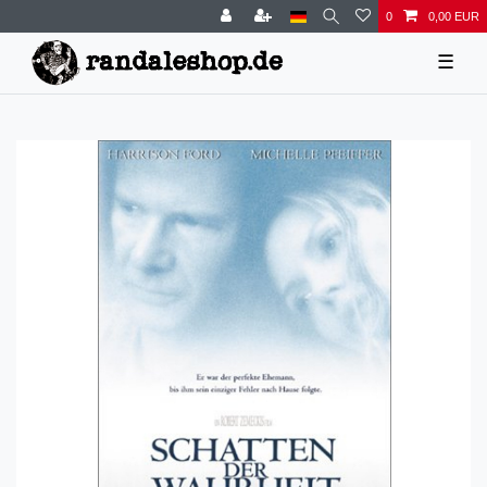
0
0,00 EUR
☰