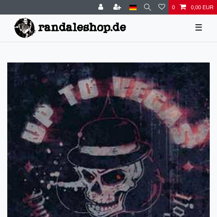
0
0,00 EUR
☰