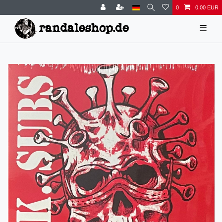
0
0,00 EUR
☰