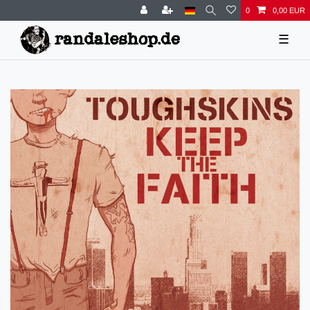
0
0,00 EUR
☰