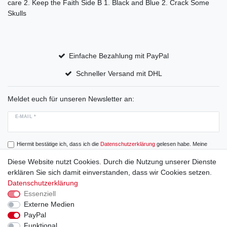
care 2. Keep the Faith Side B 1. Black and Blue 2. Crack Some
Skulls
Einfache Bezahlung mit PayPal
Schneller Versand mit DHL
Meldet euch für unseren Newsletter an:
E-MAIL *
Hiermit bestätige ich, dass ich die
Daten­schutz­erklärung
gelesen habe. Meine
Einwilligung kann ich jederzeit widerrufen.
Diese Website nutzt Cookies. Durch die Nutzung unserer Dienste
erklären Sie sich damit einverstanden, dass wir Cookies setzen.
Abonnieren
Datenschutzerklärung
Essenziell
Externe Medien
PayPal
Widerrufs­recht
Widerrufs­formular
Impressum
Funktional