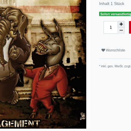
Inhalt
1
Stück
Sofort versandfertig
Wunschliste
* inkl. ges. MwSt. zzgl