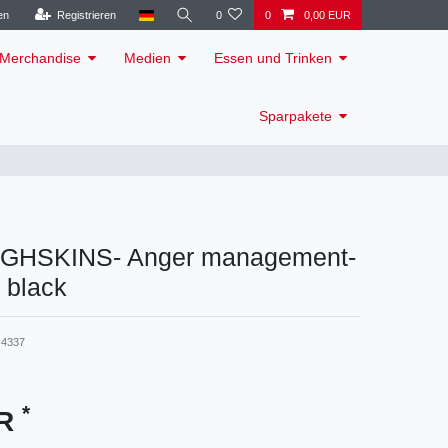
en
Registrieren
0
0
0,00 EUR
Merchandise
Medien
Essen und Trinken
Sparpakete
GHSKINS- Anger management-
" black
4337
*
UR