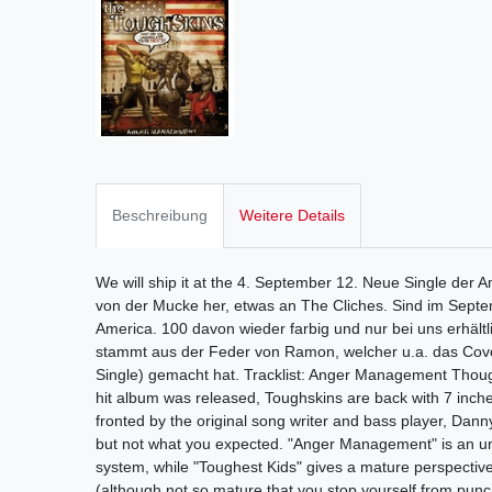
Beschreibung
Weitere Details
We will ship it at the 4. September 12. Neue Single der A
von der Mucke her, etwas an The Cliches. Sind im Sep
America. 100 davon wieder farbig und nur bei uns erhält
stammt aus der Feder von Ramon, welcher u.a. das Cove
Single) gemacht hat. Tracklist: Anger Management Thoughe
hit album was released, Toughskins are back with 7 inche
fronted by the original song writer and bass player, Dan
but not what you expected. "Anger Management" is an un
system, while "Toughest Kids" gives a mature perspective 
(although not so mature that you stop yourself from punch