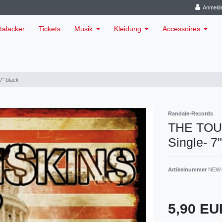
Anmeld
talacker
Tickets
Musik
Kleidung
Accessoires
" black
Randale-Records
THE TOU
Single- 7
Artikelnummer
NEW-
5,90 E