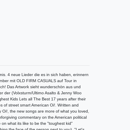
mis. 4 neue Lieder die es in sich haben, erinnern
tember mit OLD FIRM CASUALS auf Tour in
lich! Das Artwork sieht wunderschön aus und
r der (Volxsturm/Ultimo Asalto & Jenny Woo
st Kids Lets all The Best 17 years after their
s of street smart American Oi!. Written and
ny Oi!, the new songs are more of what you loved,
forgiving commentary on the American political
on what its like to be the "toughest kid"
ing the face of the person next to you). "Let's