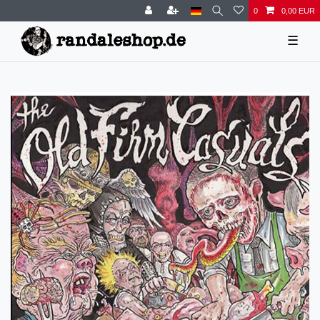
0
0,00 EUR
☰