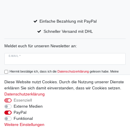
Einfache Bezahlung mit PayPal
Schneller Versand mit DHL
Meldet euch für unseren Newsletter an:
E-MAIL *
Hiermit bestätige ich, dass ich die
Daten­schutz­erklärung
gelesen habe. Meine
Einwilligung kann ich jederzeit widerrufen.
Diese Website nutzt Cookies. Durch die Nutzung unserer Dienste
erklären Sie sich damit einverstanden, dass wir Cookies setzen.
Abonnieren
Datenschutzerklärung
Essenziell
Externe Medien
PayPal
Widerrufs­recht
Widerrufs­formular
Impressum
Funktional
Weitere Einstellungen