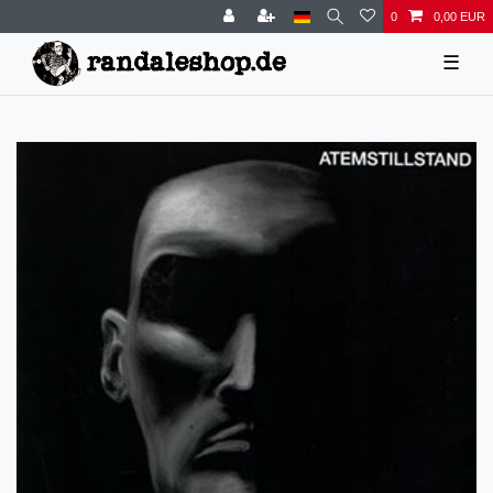
0
0,00 EUR
☰