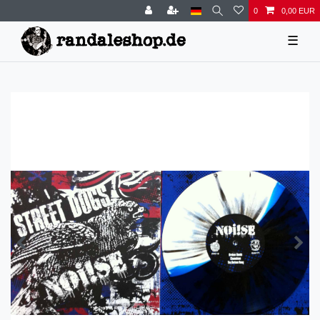
0
0,00 EUR
☰