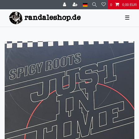
0
0,00 EUR
☰