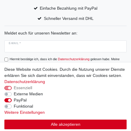
Einfache Bezahlung mit PayPal
Schneller Versand mit DHL
Meldet euch für unseren Newsletter an:
E-MAIL *
Hiermit bestätige ich, dass ich die
Daten­schutz­erklärung
gelesen habe. Meine
Einwilligung kann ich jederzeit widerrufen.
Diese Website nutzt Cookies. Durch die Nutzung unserer Dienste
erklären Sie sich damit einverstanden, dass wir Cookies setzen.
Abonnieren
Datenschutzerklärung
Essenziell
Externe Medien
PayPal
Widerrufs­recht
Widerrufs­formular
Impressum
Funktional
Weitere Einstellungen
Daten­schutz­erklärung
AGB
Alle akzeptieren