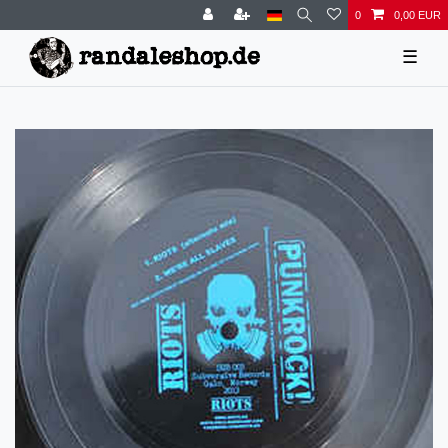
0
0,00 EUR
☰