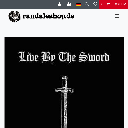
0
0,00 EUR
☰