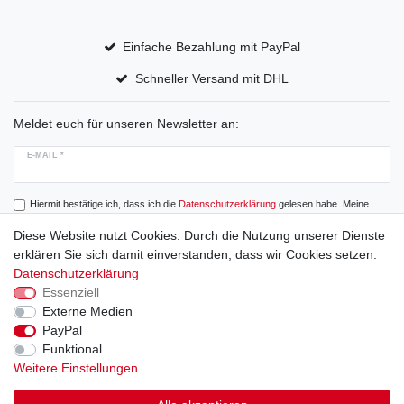
Einfache Bezahlung mit PayPal
Schneller Versand mit DHL
Meldet euch für unseren Newsletter an:
E-MAIL *
Hiermit bestätige ich, dass ich die
Daten­schutz­erklärung
gelesen habe. Meine
Einwilligung kann ich jederzeit widerrufen.
Diese Website nutzt Cookies. Durch die Nutzung unserer Dienste
erklären Sie sich damit einverstanden, dass wir Cookies setzen.
Abonnieren
Datenschutzerklärung
Essenziell
Externe Medien
PayPal
Widerrufs­recht
Widerrufs­formular
Impressum
Funktional
Weitere Einstellungen
Daten­schutz­erklärung
AGB