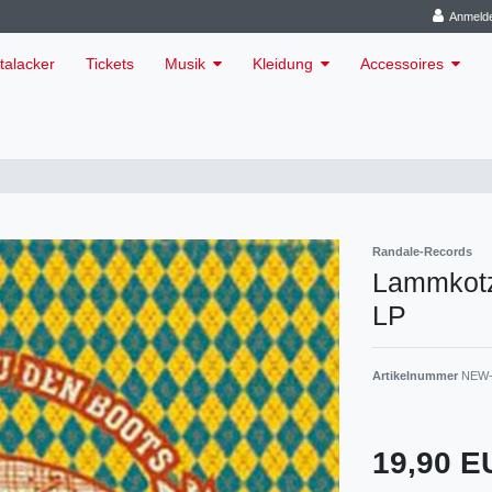
Anmeld
talacker
Tickets
Musik
Kleidung
Accessoires
Randale-Records
Lammkotze
LP
Artikelnummer
NEW-
19,90 