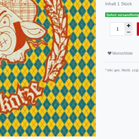
Inhalt
1
Stück
Sofort versandfertig
Wunschliste
* inkl. ges. MwSt. zzgl