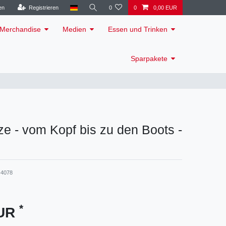
en
Registrieren
0
0
0,00 EUR
Merchandise
Medien
Essen und Trinken
Sparpakete
 - vom Kopf bis zu den Boots -
4078
*
EUR