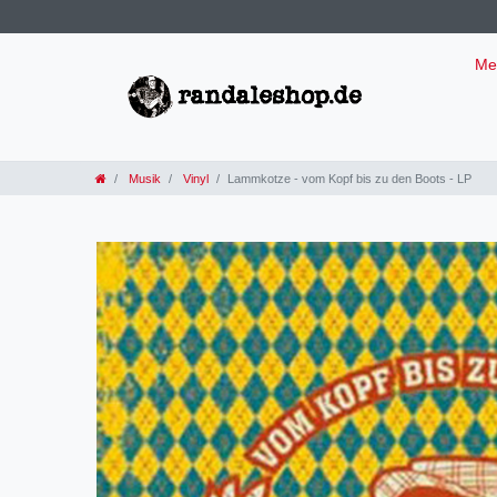
Me
Musik
Vinyl
Lammkotze - vom Kopf bis zu den Boots - LP