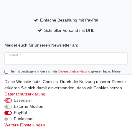
Einfache Bezahlung mit PayPal
Schneller Versand mit DHL
Meldet euch für unseren Newsletter an:
E-MAIL *
Hiermit bestätige ich, dass ich die
Daten­schutz­erklärung
gelesen habe. Meine
Einwilligung kann ich jederzeit widerrufen.
Diese Website nutzt Cookies. Durch die Nutzung unserer Dienste
erklären Sie sich damit einverstanden, dass wir Cookies setzen.
Abonnieren
Datenschutzerklärung
Essenziell
Externe Medien
PayPal
Widerrufs­recht
Widerrufs­formular
Impressum
Funktional
Weitere Einstellungen
Daten­schutz­erklärung
AGB