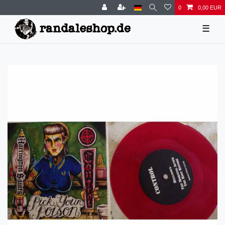
0
0,00 EUR
☰