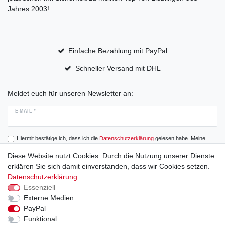
Jahres 2003!
Einfache Bezahlung mit PayPal
Schneller Versand mit DHL
Meldet euch für unseren Newsletter an:
E-MAIL *
Hiermit bestätige ich, dass ich die
Daten­schutz­erklärung
gelesen habe. Meine
Einwilligung kann ich jederzeit widerrufen.
Diese Website nutzt Cookies. Durch die Nutzung unserer Dienste
erklären Sie sich damit einverstanden, dass wir Cookies setzen.
Abonnieren
Datenschutzerklärung
Essenziell
Externe Medien
PayPal
Widerrufs­recht
Widerrufs­formular
Impressum
Funktional