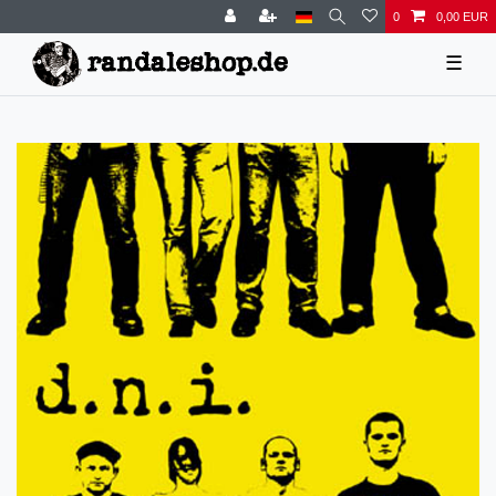
0
0,00 EUR
☰