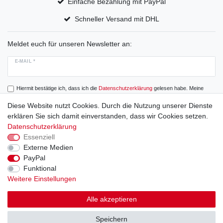
Einfache Bezahlung mit PayPal
Schneller Versand mit DHL
Meldet euch für unseren Newsletter an:
E-MAIL *
Hiermit bestätige ich, dass ich die
Daten­schutz­erklärung
gelesen habe. Meine
Einwilligung kann ich jederzeit widerrufen.
Diese Website nutzt Cookies. Durch die Nutzung unserer Dienste
erklären Sie sich damit einverstanden, dass wir Cookies setzen.
Abonnieren
Datenschutzerklärung
Essenziell
Externe Medien
PayPal
Widerrufs­recht
Widerrufs­formular
Impressum
Funktional
Weitere Einstellungen
Daten­schutz­erklärung
AGB
Alle akzeptieren
Speichern