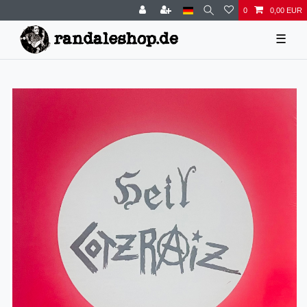
0
0,00 EUR
☰