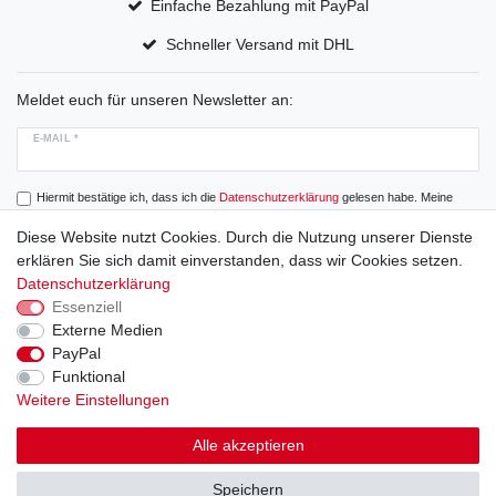
Einfache Bezahlung mit PayPal
Schneller Versand mit DHL
Meldet euch für unseren Newsletter an:
E-MAIL *
Hiermit bestätige ich, dass ich die
Daten­schutz­erklärung
gelesen habe. Meine
Einwilligung kann ich jederzeit widerrufen.
Diese Website nutzt Cookies. Durch die Nutzung unserer Dienste
erklären Sie sich damit einverstanden, dass wir Cookies setzen.
Abonnieren
Datenschutzerklärung
Essenziell
Externe Medien
PayPal
Widerrufs­recht
Widerrufs­formular
Impressum
Funktional
Weitere Einstellungen
Daten­schutz­erklärung
AGB
Alle akzeptieren
Speichern