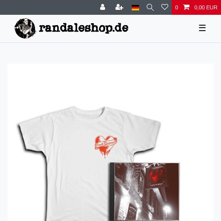
0
0,00 EUR
☰