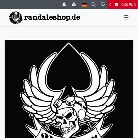
0
0,00 EUR
☰