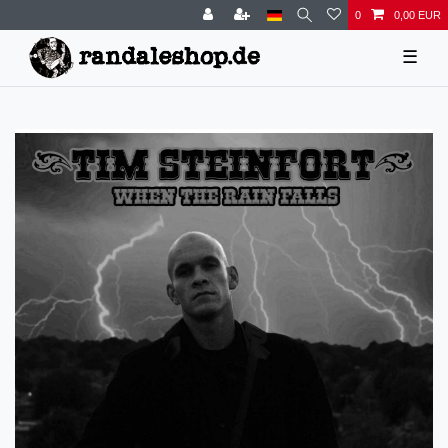
0
0,00 EUR
☰