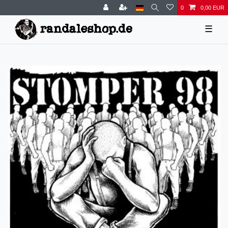
0
0,00 EUR
☰