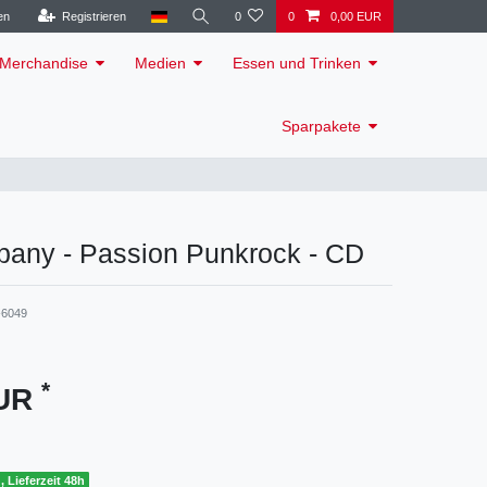
en
Registrieren
0
0
0,00 EUR
Merchandise
Medien
Essen und Trinken
Sparpakete
pany - Passion Punkrock - CD
6049
*
EUR
, Lieferzeit 48h