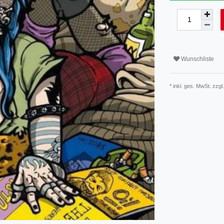
Wunschliste
* inkl. ges. MwSt. zzgl