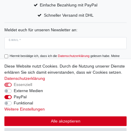
Einfache Bezahlung mit PayPal
Schneller Versand mit DHL
Meldet euch für unseren Newsletter an:
E-MAIL *
Hiermit bestätige ich, dass ich die
Daten­schutz­erklärung
gelesen habe. Meine
Einwilligung kann ich jederzeit widerrufen.
Diese Website nutzt Cookies. Durch die Nutzung unserer Dienste
erklären Sie sich damit einverstanden, dass wir Cookies setzen.
Abonnieren
Datenschutzerklärung
Essenziell
Externe Medien
PayPal
Widerrufs­recht
Widerrufs­formular
Impressum
Funktional
Weitere Einstellungen
Daten­schutz­erklärung
AGB
Alle akzeptieren