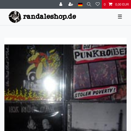
0
0,00 EUR
☰