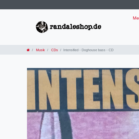
Me
Musik
CDs
Intensified - Doghouse bass - CD