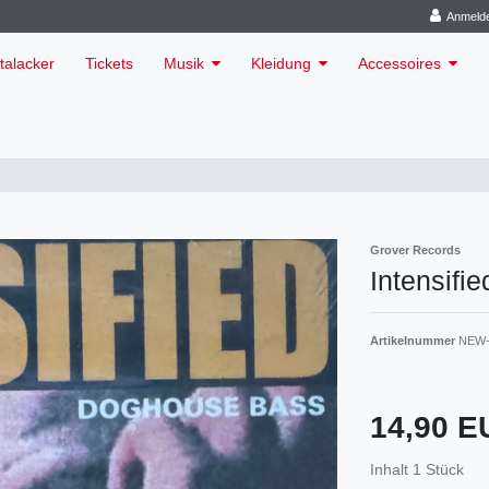
Anmeld
talacker
Tickets
Musik
Kleidung
Accessoires
Grover Records
Intensifi
Artikelnummer
NEW-
14,90 
Inhalt
1
Stück