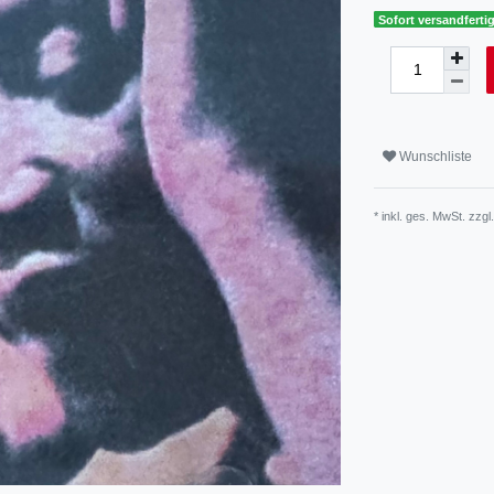
Sofort versandfertig
Wunschliste
* inkl. ges. MwSt. zzgl