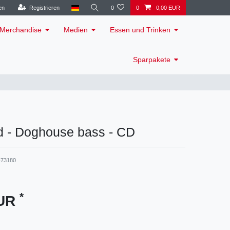
en
Registrieren
0
0
0,00 EUR
Merchandise
Medien
Essen und Trinken
Sparpakete
ed - Doghouse bass - CD
73180
*
EUR