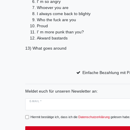
I' m so angry
Whoever you are
I always come back to blighty
Who the fuck are you
Proud
I' m more punk than you?
Akward bastards
13) What goes around
Einfache Bezahlung mit P
Meldet euch für unseren Newsletter an:
E-MAIL *
Hiermit bestätige ich, dass ich die
Daten­schutz­erklärung
gelesen habe. 