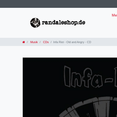
Me
Musik
CDs
Infa Riot - Old and Angry - CD