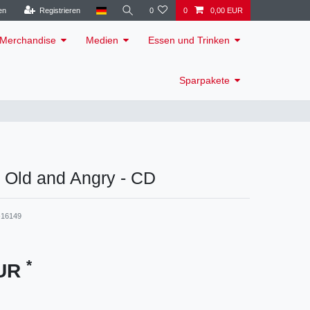
en
Registrieren
0
0
0,00 EUR
Merchandise
Medien
Essen und Trinken
Sparpakete
 - Old and Angry - CD
16149
*
EUR