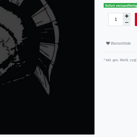
Sofort versandfertig
Wunschliste
* inkl. ges. MwSt. zzgl