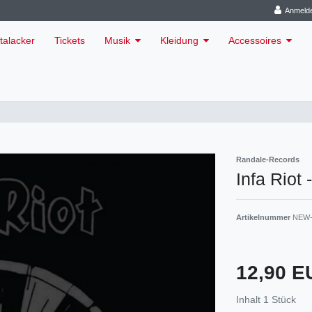
Anmeld
talacker
Tickets
Musik
Kleidung
Accessoires
Randale-Records
Infa Riot
Artikelnummer
NEW-
12,90 
Inhalt
1
Stück