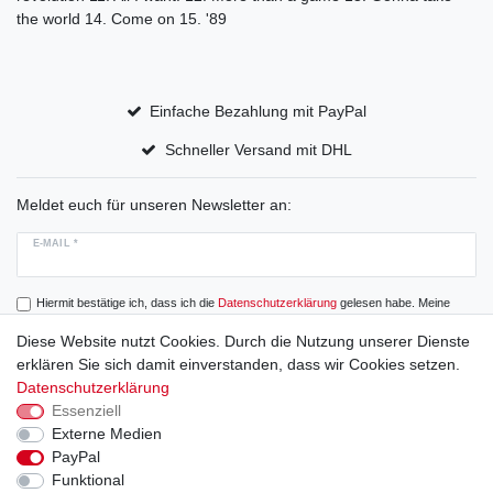
the world 14. Come on 15. '89
Einfache Bezahlung mit PayPal
Schneller Versand mit DHL
Meldet euch für unseren Newsletter an:
E-MAIL *
Hiermit bestätige ich, dass ich die
Daten­schutz­erklärung
gelesen habe. Meine
Einwilligung kann ich jederzeit widerrufen.
Diese Website nutzt Cookies. Durch die Nutzung unserer Dienste
erklären Sie sich damit einverstanden, dass wir Cookies setzen.
Abonnieren
Datenschutzerklärung
Essenziell
Externe Medien
PayPal
Widerrufs­recht
Widerrufs­formular
Impressum
Funktional