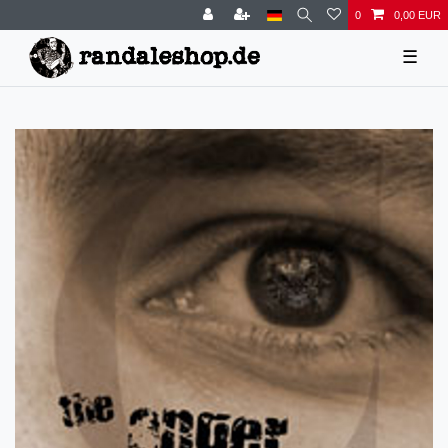
0
0,00 EUR
☰