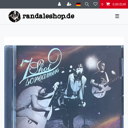
0
0,00 EUR
☰