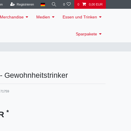
en
Registrieren
0
0
0,00 EUR
Merchandise
Medien
Essen und Trinken
Sparpakete
- Gewohnheitstrinker
71759
*
UR