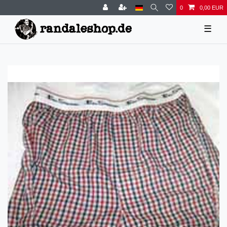
0
0,00 EUR
☰