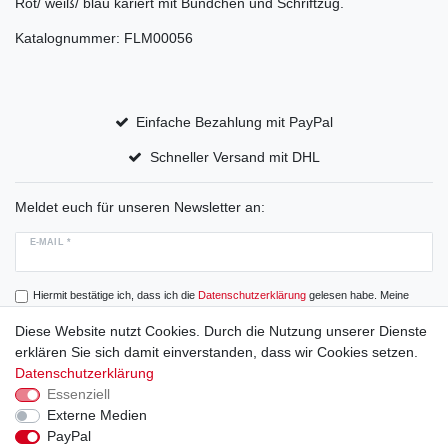
Rot/ weiß/ blau kariert mit Bündchen und Schriftzug.
Katalognummer: FLM00056
Einfache Bezahlung mit PayPal
Schneller Versand mit DHL
Meldet euch für unseren Newsletter an:
E-MAIL *
Hiermit bestätige ich, dass ich die
Daten­schutz­erklärung
gelesen habe. Meine
Einwilligung kann ich jederzeit widerrufen.
Diese Website nutzt Cookies. Durch die Nutzung unserer Dienste
erklären Sie sich damit einverstanden, dass wir Cookies setzen.
Abonnieren
Datenschutzerklärung
Essenziell
Externe Medien
PayPal
Widerrufs­recht
Widerrufs­formular
Impressum