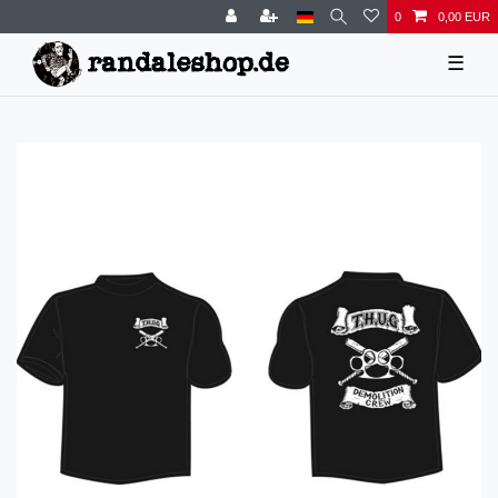
0
0,00 EUR
☰