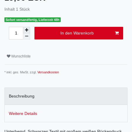
Inhalt
1
Stück
Sofort versandfertig, Lieferzeit 48h
In den Warenkorb
Wunschliste
* inkl. ges. MwSt. zzgl.
Versandkosten
Beschreibung
Weitere Details
Unterhemd. Schwarzes Textil mit großem weißen Rückendruck