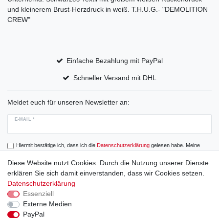
und kleinerem Brust-Herzdruck in weiß. T.H.U.G.- "DEMOLITION
CREW"
Einfache Bezahlung mit PayPal
Schneller Versand mit DHL
Meldet euch für unseren Newsletter an:
E-MAIL *
Hiermit bestätige ich, dass ich die
Daten­schutz­erklärung
gelesen habe. Meine
Einwilligung kann ich jederzeit widerrufen.
Diese Website nutzt Cookies. Durch die Nutzung unserer Dienste
erklären Sie sich damit einverstanden, dass wir Cookies setzen.
Abonnieren
Datenschutzerklärung
Essenziell
Externe Medien
PayPal
Widerrufs­recht
Widerrufs­formular
Impressum