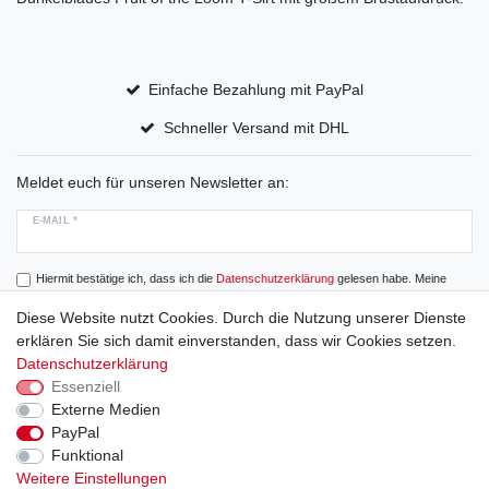
Einfache Bezahlung mit PayPal
Schneller Versand mit DHL
Meldet euch für unseren Newsletter an:
E-MAIL *
Hiermit bestätige ich, dass ich die
Daten­schutz­erklärung
gelesen habe. Meine
Einwilligung kann ich jederzeit widerrufen.
Diese Website nutzt Cookies. Durch die Nutzung unserer Dienste
erklären Sie sich damit einverstanden, dass wir Cookies setzen.
Abonnieren
Datenschutzerklärung
Essenziell
Externe Medien
PayPal
Widerrufs­recht
Widerrufs­formular
Impressum
Funktional
Weitere Einstellungen