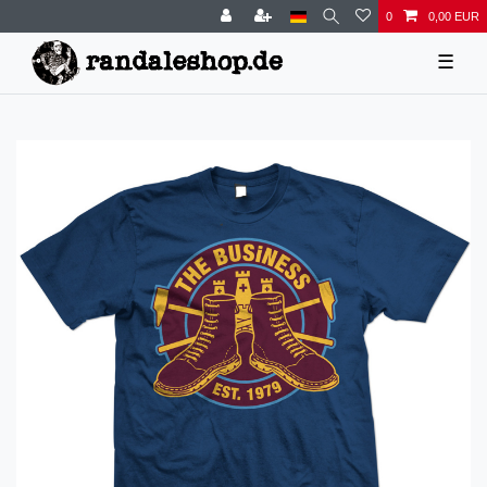
0
0,00 EUR
☰