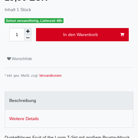
Inhalt
1
Stück
Sofort versandfertig, Lieferzeit 48h
In den Warenkorb
Wunschliste
* inkl. ges. MwSt. zzgl.
Versandkosten
Beschreibung
Weitere Details
Dunkelblaues Fruit of the Loom T-Sirt mit großem Brustaufdruck.