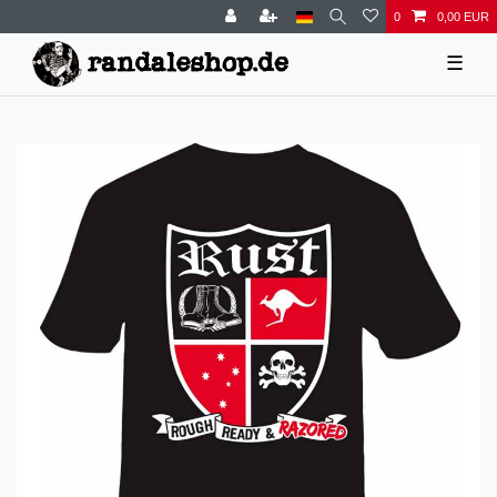
0
0,00 EUR
☰