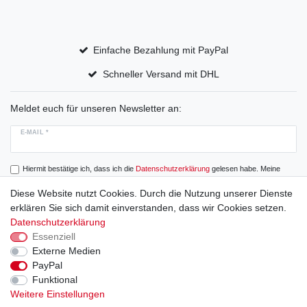
Einfache Bezahlung mit PayPal
Schneller Versand mit DHL
Meldet euch für unseren Newsletter an:
E-MAIL *
Hiermit bestätige ich, dass ich die
Daten­schutz­erklärung
gelesen habe. Meine
Einwilligung kann ich jederzeit widerrufen.
Diese Website nutzt Cookies. Durch die Nutzung unserer Dienste
erklären Sie sich damit einverstanden, dass wir Cookies setzen.
Abonnieren
Datenschutzerklärung
Essenziell
Externe Medien
PayPal
Widerrufs­recht
Widerrufs­formular
Impressum
Funktional
Weitere Einstellungen