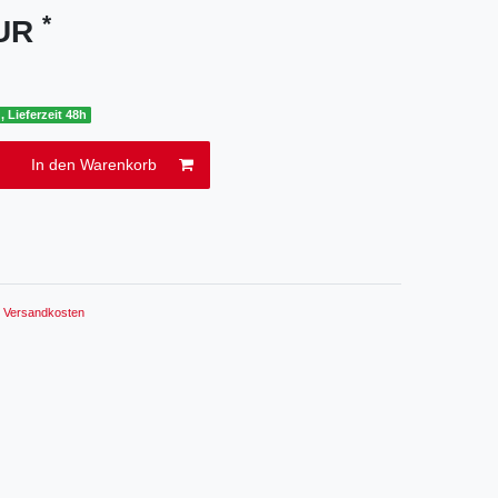
*
EUR
, Lieferzeit 48h
In den Warenkorb
.
Versandkosten