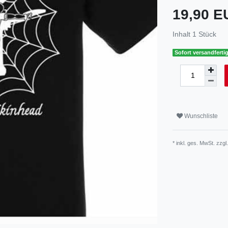
19,90 
Inhalt
1
Stück
Sofort versandfertig
Wunschliste
* inkl. ges. MwSt. zzgl