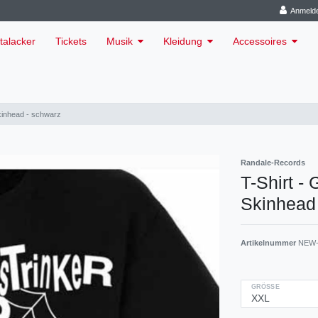
Anmeld
talacker
Tickets
Musik
Kleidung
Accessoires
Skinhead - schwarz
Randale-Records
T-Shirt -
Skinhead
Artikelnummer
NEW-
GRÖSSE