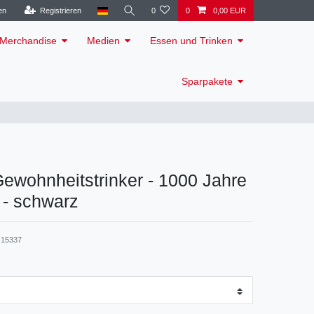
en
Registrieren
0
0
0,00 EUR
Merchandise
Medien
Essen und Trinken
Sparpakete
 Gewohnheitstrinker - 1000 Jahre
 - schwarz
15337