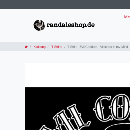
Me
Kleidung
T-Shirts
T-Shirt - Evil Conduct - Violence in my Mind