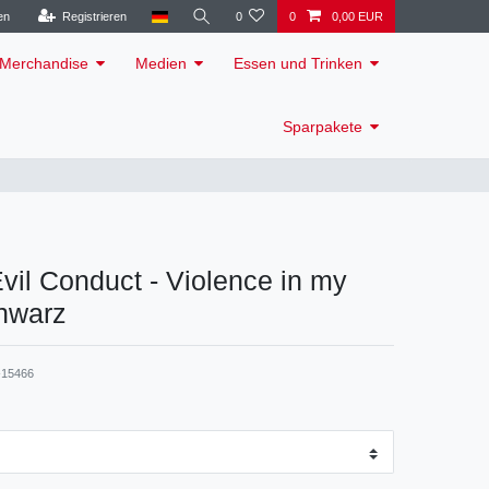
en
Registrieren
0
0
0,00 EUR
Merchandise
Medien
Essen und Trinken
Sparpakete
 Evil Conduct - Violence in my
chwarz
15466