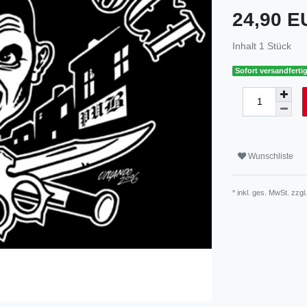
24,90 
Inhalt
1
Stück
Sofort versandfertig
Wunschliste
* inkl. ges. MwSt. zzgl