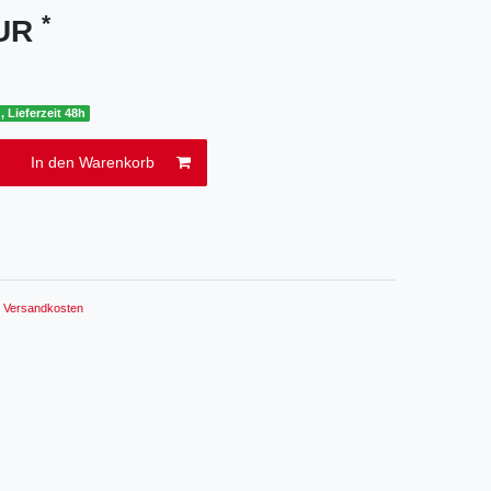
*
EUR
, Lieferzeit 48h
In den Warenkorb
.
Versandkosten