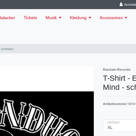
Anmeld
talacker
Tickets
Musik
Kleidung
Accessoires
 - schwarz
Randale-Records
T-Shirt -
Mind - s
Artikelnummer
NEW-
GRÖSSE