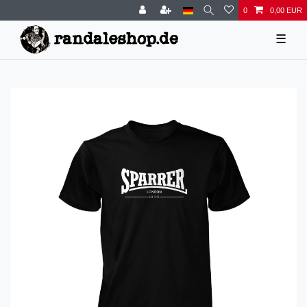
0
0,00 EUR
☰