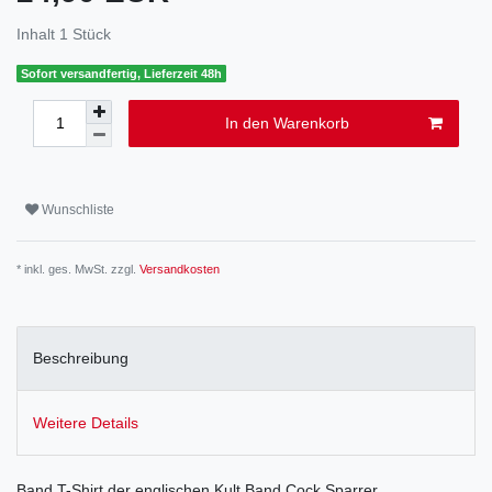
Inhalt
1
Stück
Sofort versandfertig, Lieferzeit 48h
In den Warenkorb
Wunschliste
* inkl. ges. MwSt. zzgl.
Versandkosten
Beschreibung
Weitere Details
Band T-Shirt der englischen Kult Band Cock Sparrer.