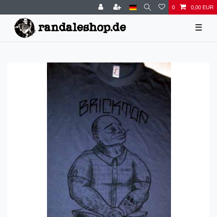
0
0,00 EUR
☰