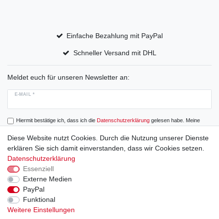
Einfache Bezahlung mit PayPal
Schneller Versand mit DHL
Meldet euch für unseren Newsletter an:
E-MAIL *
Hiermit bestätige ich, dass ich die
Daten­schutz­erklärung
gelesen habe. Meine
Einwilligung kann ich jederzeit widerrufen.
Diese Website nutzt Cookies. Durch die Nutzung unserer Dienste
erklären Sie sich damit einverstanden, dass wir Cookies setzen.
Abonnieren
Datenschutzerklärung
Essenziell
Externe Medien
PayPal
Widerrufs­recht
Widerrufs­formular
Impressum
Funktional
Weitere Einstellungen