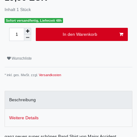
Inhalt
1
Stück
Sofort versandfertig, Lieferzeit 48h
In den Warenkorb
Wunschliste
* inkl. ges. MwSt. zzgl.
Versandkosten
Beschreibung
Weitere Details
ganz neues super schönes Band Shirt von Major Accident.