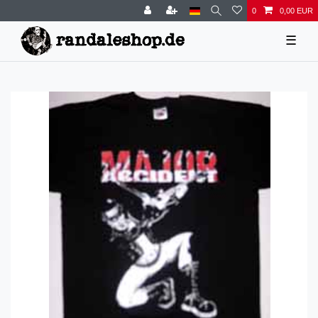
0
0,00 EUR
☰