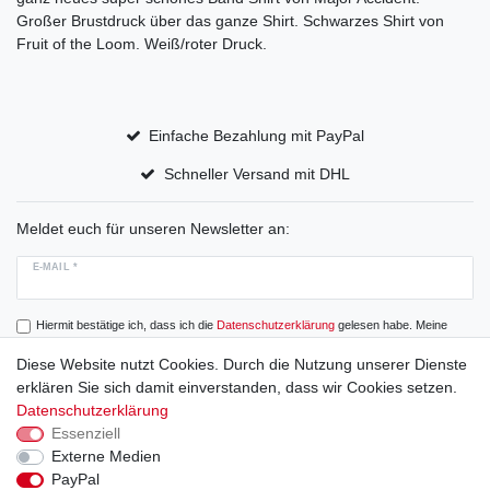
Großer Brustdruck über das ganze Shirt. Schwarzes Shirt von
Fruit of the Loom. Weiß/roter Druck.
Einfache Bezahlung mit PayPal
Schneller Versand mit DHL
Meldet euch für unseren Newsletter an:
E-MAIL *
Hiermit bestätige ich, dass ich die
Daten­schutz­erklärung
gelesen habe. Meine
Einwilligung kann ich jederzeit widerrufen.
Diese Website nutzt Cookies. Durch die Nutzung unserer Dienste
erklären Sie sich damit einverstanden, dass wir Cookies setzen.
Abonnieren
Datenschutzerklärung
Essenziell
Externe Medien
PayPal
Widerrufs­recht
Widerrufs­formular
Impressum