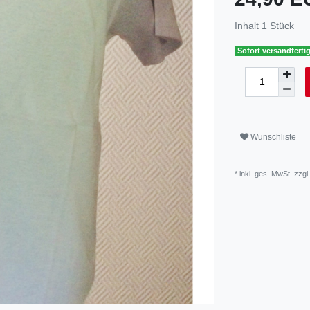
Inhalt
1
Stück
Sofort versandfertig
Wunschliste
* inkl. ges. MwSt. zzgl