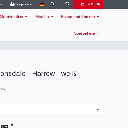
en
Registrieren
0
0
0,00 EUR
Merchandise
Medien
Essen und Trinken
Sparpakete
 Lonsdale - Harrow - weiß
6526
*
EUR