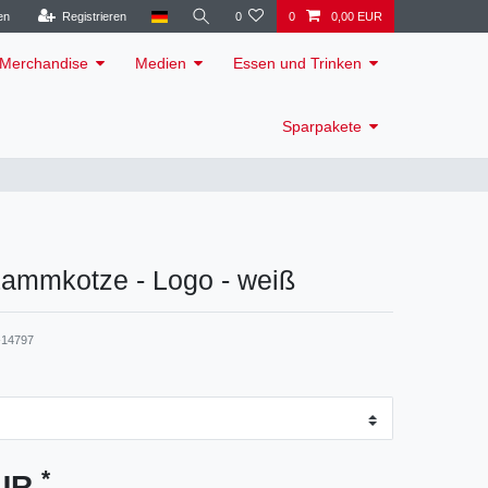
en
Registrieren
0
0
0,00 EUR
Merchandise
Medien
Essen und Trinken
Sparpakete
 Lammkotze - Logo - weiß
14797
*
EUR