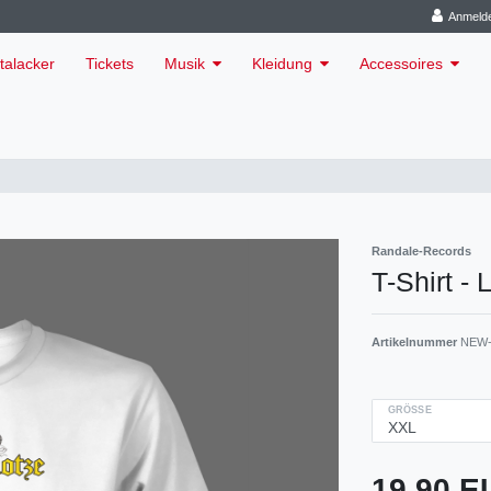
Anmeld
talacker
Tickets
Musik
Kleidung
Accessoires
Randale-Records
T-Shirt -
Artikelnummer
NEW-
GRÖSSE
19,90 