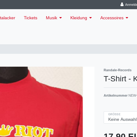
Anmeld
talacker
Tickets
Musik
Kleidung
Accessoires
Randale-Records
T-Shirt - 
Artikelnummer
NEW-
GRÖSSE
17,90 