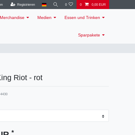
en
Registrieren
0
0
0,00 EUR
Merchandise
Medien
Essen und Trinken
Sparpakete
King Riot - rot
4430
*
EUR