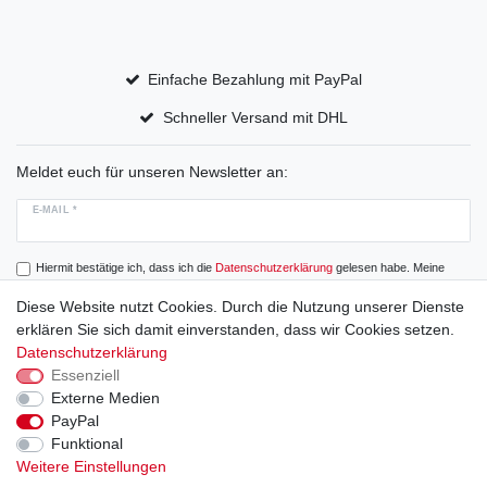
Einfache Bezahlung mit PayPal
Schneller Versand mit DHL
Meldet euch für unseren Newsletter an:
E-MAIL *
Hiermit bestätige ich, dass ich die
Daten­schutz­erklärung
gelesen habe. Meine
Einwilligung kann ich jederzeit widerrufen.
Diese Website nutzt Cookies. Durch die Nutzung unserer Dienste
erklären Sie sich damit einverstanden, dass wir Cookies setzen.
Abonnieren
Datenschutzerklärung
Essenziell
Externe Medien
PayPal
Widerrufs­recht
Widerrufs­formular
Impressum
Funktional
Weitere Einstellungen