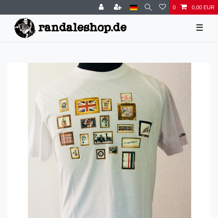
0
0,00 EUR
☰