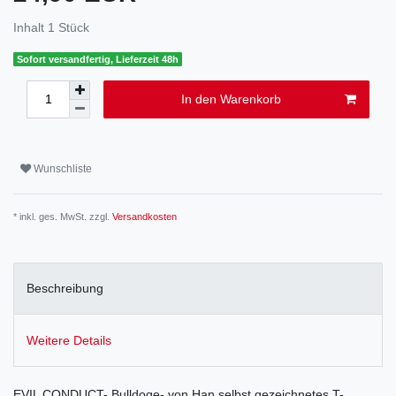
Inhalt
1
Stück
Sofort versandfertig, Lieferzeit 48h
In den Warenkorb
Wunschliste
* inkl. ges. MwSt. zzgl.
Versandkosten
Beschreibung
Weitere Details
EVIL CONDUCT- Bulldoge- von Han selbst gezeichnetes T-