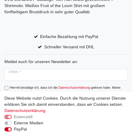
Shirtmotiv. Weißes Fruit of the Loom Shirt mit großem
fünffarbigem Brustdruck in sehr guter Qualität.
Einfache Bezahlung mit PayPal
Schneller Versand mit DHL
Meldet euch für unseren Newsletter an:
E-MAIL *
Hiermit bestätige ich, dass ich die
Daten­schutz­erklärung
gelesen habe. Meine
Einwilligung kann ich jederzeit widerrufen.
Diese Website nutzt Cookies. Durch die Nutzung unserer Dienste
erklären Sie sich damit einverstanden, dass wir Cookies setzen.
Abonnieren
Datenschutzerklärung
Essenziell
Externe Medien
PayPal
Widerrufs­recht
Widerrufs­formular
Impressum