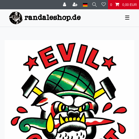
0
0,00 EUR
☰