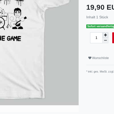
19,90 
Inhalt
1
Stück
Sofort versandfertig
Wunschliste
* inkl. ges. MwSt. zzgl