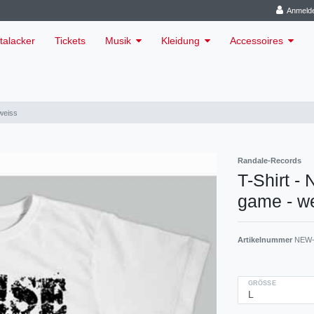
Anmeld
talacker
Tickets
Musik
Kleidung
Accessoires
 weiss
Randale-Records
T-Shirt - 
game - w
Artikelnummer
NEW-
GRÖSSE