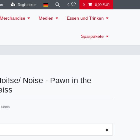
en
Registrieren
0
0
0,00 EUR
Merchandise
Medien
Essen und Trinken
Sparpakete
Noi!se/ Noise - Pawn in the
eiss
14988