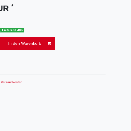
*
EUR
, Lieferzeit 48h
In den Warenkorb
.
Versandkosten