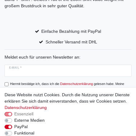
großem Brustdruck in sehr guter Qualität.
Einfache Bezahlung mit PayPal
Schneller Versand mit DHL
Meldet euch für unseren Newsletter an:
E-MAIL *
Hiermit bestätige ich, dass ich die
Daten­schutz­erklärung
gelesen habe. Meine
Einwilligung kann ich jederzeit widerrufen.
Diese Website nutzt Cookies. Durch die Nutzung unserer Dienste
erklären Sie sich damit einverstanden, dass wir Cookies setzen.
Abonnieren
Datenschutzerklärung
Essenziell
Externe Medien
PayPal
Widerrufs­recht
Widerrufs­formular
Impressum
Funktional