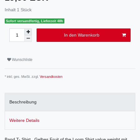
Inhalt
1
Stück
Sofort versandfertig, Lieferzeit 48h
In den Warenkorb
Wunschliste
* inkl. ges. MwSt. zzgl.
Versandkosten
Beschreibung
Weitere Details
Band T- Shirt . Gelbes Fruit of the Loom Shirt value weight mit