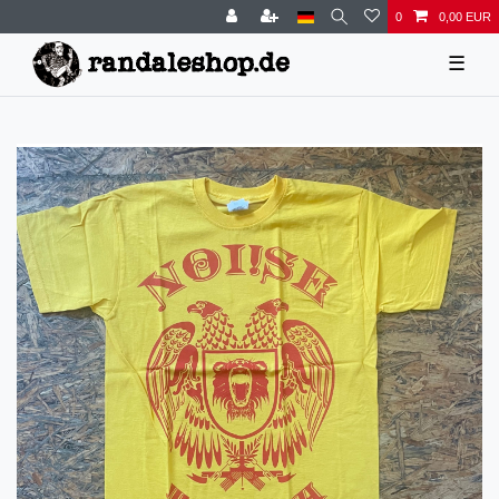
0
0,00 EUR
☰