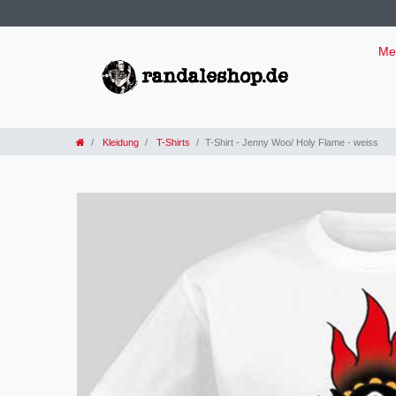
Me
Kleidung
T-Shirts
T-Shirt - Jenny Woo/ Holy Flame - weiss