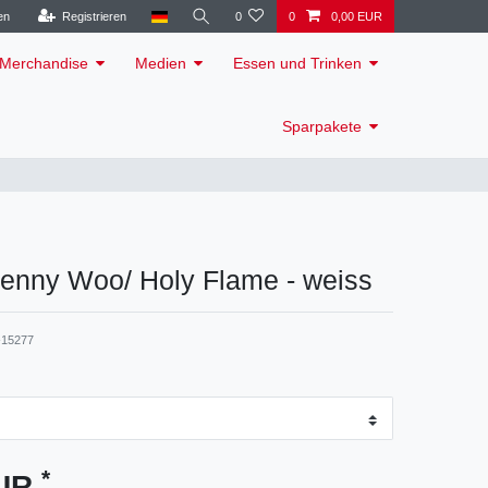
en
Registrieren
0
0
0,00 EUR
Merchandise
Medien
Essen und Trinken
Sparpakete
 Jenny Woo/ Holy Flame - weiss
15277
*
EUR