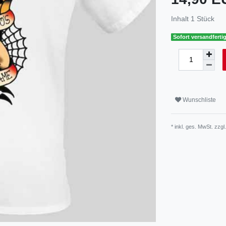
Inhalt
1
Stück
Sofort versandfertig
Wunschliste
* inkl. ges. MwSt. zzgl