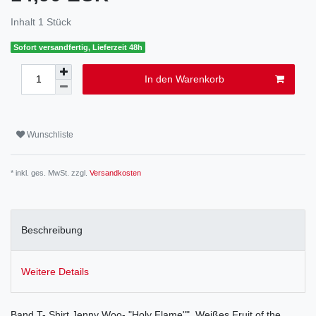
Inhalt
1
Stück
Sofort versandfertig, Lieferzeit 48h
In den Warenkorb
Wunschliste
* inkl. ges. MwSt. zzgl.
Versandkosten
Beschreibung
Weitere Details
Band T- Shirt Jenny Woo- "Holy Flame"". Weißes Fruit of the