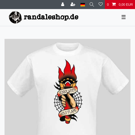
0
0,00 EUR
☰