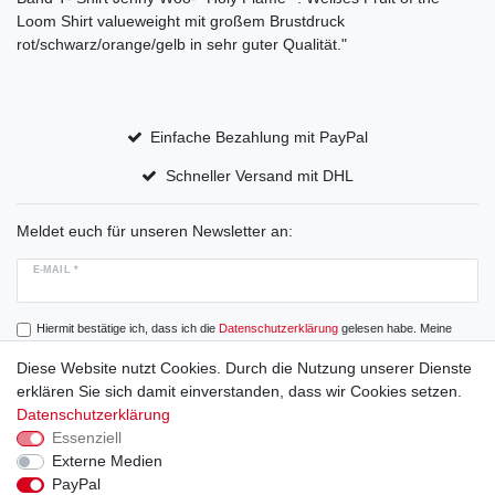
Loom Shirt valueweight mit großem Brustdruck
rot/schwarz/orange/gelb in sehr guter Qualität."
Einfache Bezahlung mit PayPal
Schneller Versand mit DHL
Meldet euch für unseren Newsletter an:
E-MAIL *
Hiermit bestätige ich, dass ich die
Daten­schutz­erklärung
gelesen habe. Meine
Einwilligung kann ich jederzeit widerrufen.
Diese Website nutzt Cookies. Durch die Nutzung unserer Dienste
erklären Sie sich damit einverstanden, dass wir Cookies setzen.
Abonnieren
Datenschutzerklärung
Essenziell
Externe Medien
PayPal
Widerrufs­recht
Widerrufs­formular
Impressum