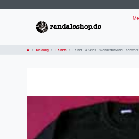
Me
Kleidung
T-Shirts
T-Shirt - 4 Skins - Wonderfulworld - schwarz