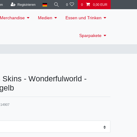
en
Registrieren
0
0
0,00 EUR
Merchandise
Medien
Essen und Trinken
Sparpakete
4 Skins - Wonderfulworld -
gelb
14907