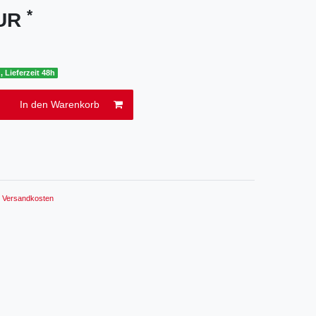
*
EUR
, Lieferzeit 48h
In den Warenkorb
.
Versandkosten