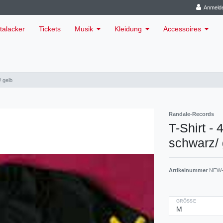
Anmeld
talacker
Tickets
Musik
Kleidung
Accessoires
/ gelb
Randale-Records
T-Shirt - 
schwarz/ 
Artikelnummer
NEW-
GRÖSSE