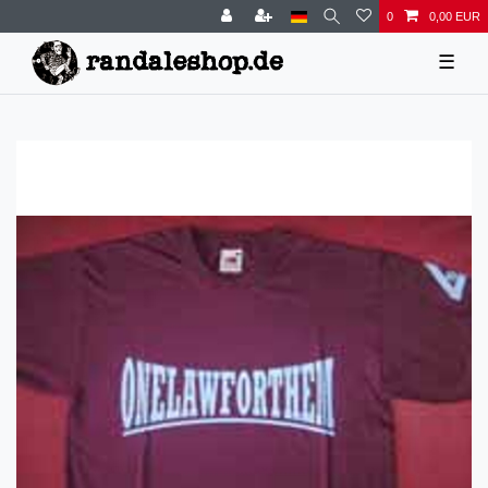
0
0,00 EUR
☰