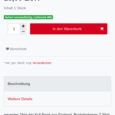
Inhalt
1
Stück
Sofort versandfertig, Lieferzeit 48h
In den Warenkorb
Wunschliste
* inkl. ges. MwSt. zzgl.
Versandkosten
Beschreibung
Weitere Details
neuestes Shirt der Kult Band aus England. Bordofarbenes T-Shirt