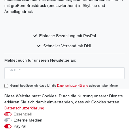
mit großem Brustdruck (onelawforthem) in Skyblue und
Ärmellogodruck.
Einfache Bezahlung mit PayPal
Schneller Versand mit DHL
Meldet euch für unseren Newsletter an:
E-MAIL *
Hiermit bestätige ich, dass ich die
Daten­schutz­erklärung
gelesen habe. Meine
Einwilligung kann ich jederzeit widerrufen.
Diese Website nutzt Cookies. Durch die Nutzung unserer Dienste
erklären Sie sich damit einverstanden, dass wir Cookies setzen.
Abonnieren
Datenschutzerklärung
Essenziell
Externe Medien
PayPal
Widerrufs­recht
Widerrufs­formular
Impressum