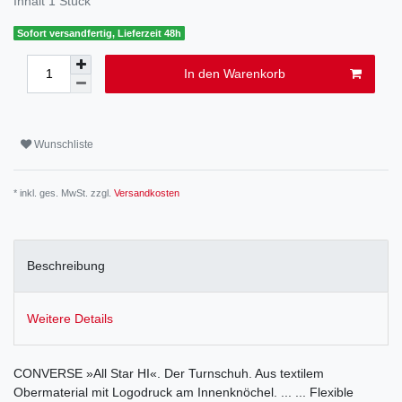
Inhalt
1
Stück
Sofort versandfertig, Lieferzeit 48h
In den Warenkorb
Wunschliste
* inkl. ges. MwSt. zzgl.
Versandkosten
Beschreibung
Weitere Details
CONVERSE »All Star HI«. Der Turnschuh. Aus textilem
Obermaterial mit Logodruck am Innenknöchel. ... ... Flexible