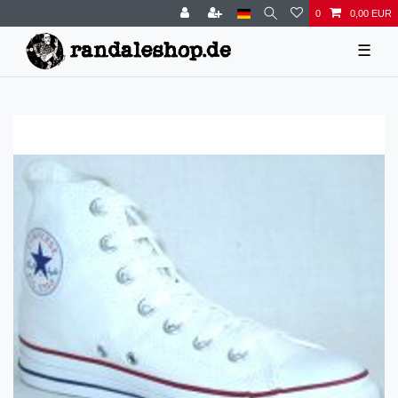
0
0,00 EUR
☰